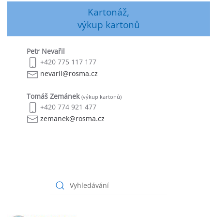
Kartonáž,
výkup kartonů
Petr Nevařil
+420 775 117 177
nevaril@rosma.cz
Tomáš Zemánek
(výkup kartonů)
+420 774 921 477
zemanek@rosma.cz