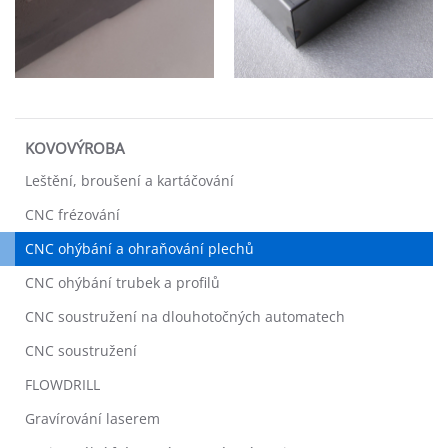
KOVOVÝROBA
Leštění, broušení a kartáčování
CNC frézování
CNC ohýbání a ohraňování plechů
CNC ohýbání trubek a profilů
CNC soustružení na dlouhotočných automatech
CNC soustružení
FLOWDRILL
Gravírování laserem