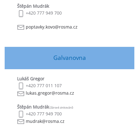
Štěpán Mudrák
+420 777 949 700
poptavky.kovo@rosma.cz
Galvanovna
Lukáš Gregor
+420 777 011 107
lukas.gregor@rosma.cz
Štěpán Mudrák
(žárové zinkování)
+420 777 949 700
mudrak@rosma.cz