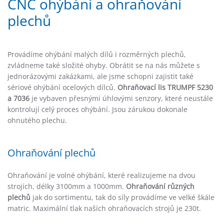
CNC ohýbání a ohraňování
plechů
Provádíme ohýbání malých dílů i rozměrných plechů,
zvládneme také složité ohyby. Obrátit se na nás můžete s
jednorázovými zakázkami, ale jsme schopni zajistit také
sériové ohýbání ocelových dílců.
Ohraňovací lis TRUMPF 5230
a 7036
je vybaven přesnými úhlovými senzory, které neustále
kontrolují celý proces ohýbání. Jsou zárukou dokonale
ohnutého plechu.
Ohraňování plechů
Ohraňování je volné ohýbání, které realizujeme na dvou
strojích, délky 3100mm a 1000mm.
Ohraňování různých
plechů
jak do sortimentu, tak do síly provádíme ve velké škále
matric. Maximální tlak naších ohraňovacích strojů je 230t.