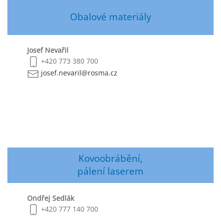
Obalové materiály
Josef Nevařil
+420 773 380 700
josef.nevaril@rosma.cz
Kovoobrábění,
pálení laserem
Ondřej Sedlák
+420 777 140 700