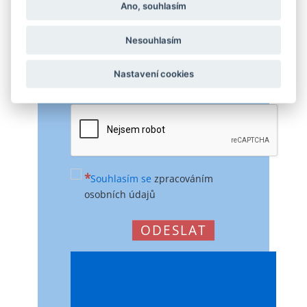
Ano, souhlasím
pro rychlejší vyřízení Vaší poptávky
či dotazu
Nesouhlasím
PROCHÁZET SOUBORY
Limit na jednotlivý soubor je 100 MB
Nastavení cookies
Souhlasím se
zpracováním
osobních údajů
ODESLAT