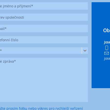
Ob
Jos
j*
jos
ožte prosím fotku nebo výkres pro rychlejší vyřízení