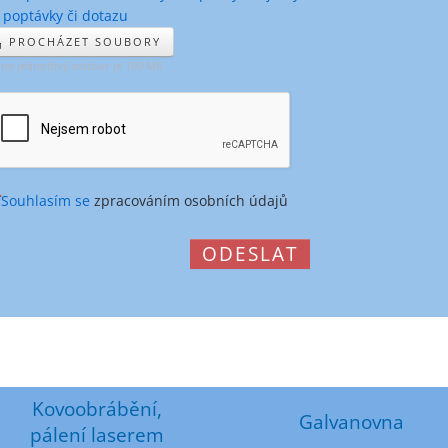
 poptávky či dotazu
PROCHÁZET SOUBORY
 na jednotlivý soubor je 100 MB
Souhlasím se
zpracováním osobních údajů
ODESLAT
Kovoobrábění,
Galvanovna
pálení laserem