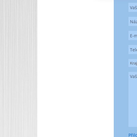
Kra
Přil