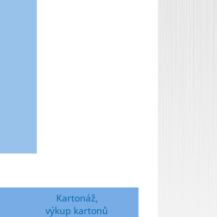
Kartonáž,
výkup kartonů