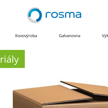
Kovovýroba
Galvanovna
Výk
iály