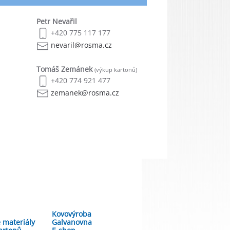
Petr Nevařil
+420 775 117 177
nevaril@rosma.cz
Tomáš Zemánek
(výkup kartonů)
+420 774 921 477
zemanek@rosma.cz
Kovovýroba
 materiály
Galvanovna