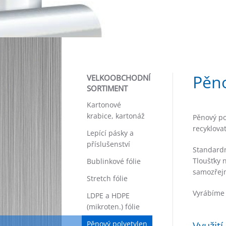
Pěno
VELKOOBCHODNÍ
SORTIMENT
Kartonové
krabice, kartonáž
Pěnový po
recyklovat
Lepící pásky a
příslušenství
Standard
Tloušťky 
Bublinkové fólie
samozřejm
Stretch fólie
Vyrábíme 
LDPE a HDPE
(mikroten.) fólie
Pěnový polyetylen
Využit