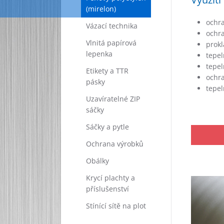
(mirelon)
ochra
Vázací technika
ochr
Vlnitá papírová
prokl
lepenka
tepel
tepel
Etikety a TTR
ochra
pásky
tepel
Uzavíratelné ZIP
sáčky
Sáčky a pytle
Ochrana výrobků
Obálky
Krycí plachty a
příslušenství
Stínící sítě na plot