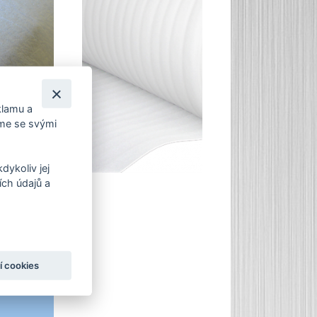
klamu a
íme se svými
dykoliv jej
ch údajů a
í cookies