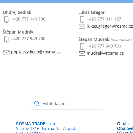
Ondřej Sedlák
Lukáš Gregor
+420 777 140 700
+420 777 011 107
lukas.gregor@rosma.cz
Štěpán Mudrák
+420 777 949 700
Štěpán Mudrák
(žárové zinkování)
+420 777 949 700
poptavky.kovo@rosma.cz
mudrak@rosma.cz
ROSMA TRADE s.r.o.
O nás
Vlčnov 1316, Farma II. - Západ
Obalové