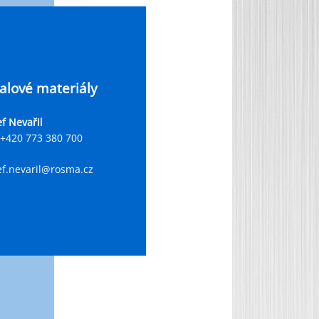
alové materiály
ef Nevařil
+420 773 380 700
ef.nevaril@rosma.cz