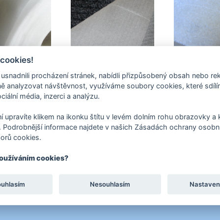
 cookies!
nadnili procházení stránek, nabídli přizpůsobený obsah nebo re
 analyzovat návštěvnost, využíváme soubory cookies, které sdíl
ciální média, inzerci a analýzu.
í upravíte klikem na ikonku štítu v levém dolním rohu obrazovky a k
 Podrobnější informace najdete v našich Zásadách ochrany osobní
orů cookies.
používáním cookies?
taktní formulář
ouhlasím
Nesouhlasím
Nastaven