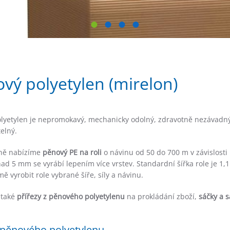
vý polyetylen (mirelon)
lyetylen je nepromokavý, mechanicky odolný, zdravotně nezávadn
elný.
ně nabízíme
pěnový PE na roli
o návinu od 50 do 700 m v závislosti 
nad 5 mm se vyrábí lepením více vrstev. Standardní šířka role je 1,
ě vyrobit role vybrané šíře, síly a návinu.
také
přířezy z pěnového polyetylenu
na prokládání zboží,
sáčky a s
í pěnového polyetylenu