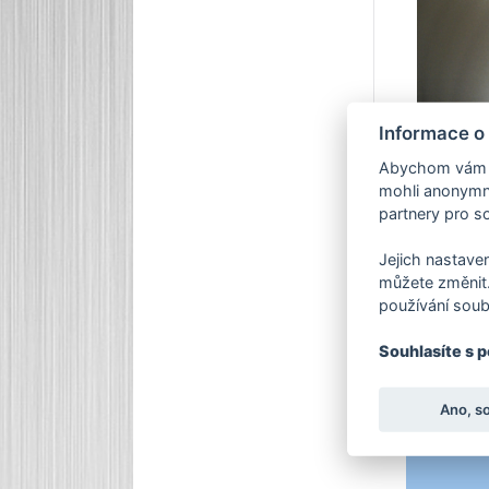
Informace o
Abychom vám us
mohli anonymně
partnery pro so
Jejich nastaven
můžete změnit.
používání soub
Souhlasíte s 
Kon
Ano, s