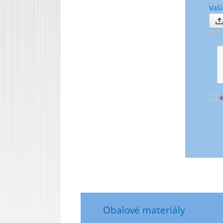
Vaší
Limit
Obalové materiály