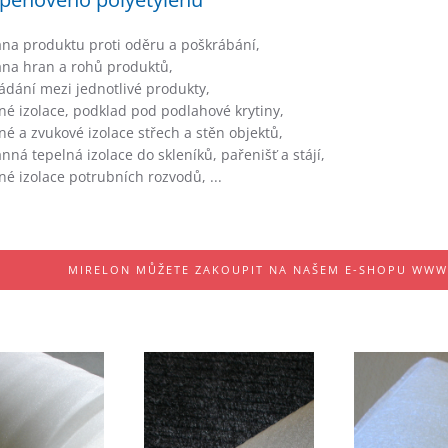
na produktu proti oděru a poškrábání,
ana hran a rohů produktů,
ádání mezi jednotlivé produkty,
né izolace, podklad pod podlahové krytiny,
né a zvukové izolace střech a stěn objektů,
nná tepelná izolace do skleníků, pařenišť a stájí,
né izolace potrubních rozvodů, ...
MIRELON MŮŽETE ZAKOUPIT NA NAŠEM E-SHOPU WW